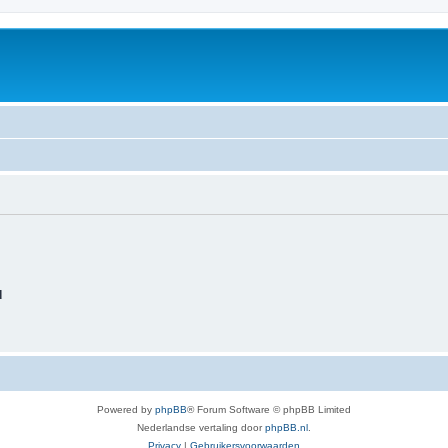
d
Powered by
phpBB
® Forum Software © phpBB Limited
Nederlandse vertaling door
phpBB.nl
.
Privacy
|
Gebruikersvoorwaarden