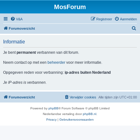
MosForum
V&A
Registreer
Aanmelden
Z
Forumoverzicht
o
Informatie
e
k
Je bent
permanent
verbannen van dit forum.
Neem contact op met een
beheerder
voor meer informatie.
Opgegeven reden voor verbanning:
ip-adres buiten Nederland
Je IP-adres is verbannen.
Forumoverzicht
Verwijder cookies
Alle tijden zijn
UTC+01:00
Powered by
phpBB
® Forum Software © phpBB Limited
Nederlandse vertaling door
phpBB.nl
.
Privacy
|
Gebruikersvoorwaarden