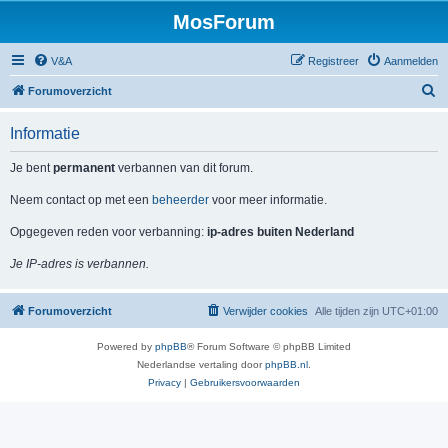
MosForum
V&A
Registreer
Aanmelden
Z
Forumoverzicht
o
Informatie
e
k
Je bent
permanent
verbannen van dit forum.
Neem contact op met een
beheerder
voor meer informatie.
Opgegeven reden voor verbanning:
ip-adres buiten Nederland
Je IP-adres is verbannen.
Forumoverzicht
Verwijder cookies
Alle tijden zijn
UTC+01:00
Powered by
phpBB
® Forum Software © phpBB Limited
Nederlandse vertaling door
phpBB.nl
.
Privacy
|
Gebruikersvoorwaarden