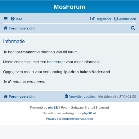
MosForum
V&A
Registreer
Aanmelden
Z
Forumoverzicht
o
Informatie
e
k
Je bent
permanent
verbannen van dit forum.
Neem contact op met een
beheerder
voor meer informatie.
Opgegeven reden voor verbanning:
ip-adres buiten Nederland
Je IP-adres is verbannen.
Forumoverzicht
Verwijder cookies
Alle tijden zijn
UTC+01:00
Powered by
phpBB
® Forum Software © phpBB Limited
Nederlandse vertaling door
phpBB.nl
.
Privacy
|
Gebruikersvoorwaarden