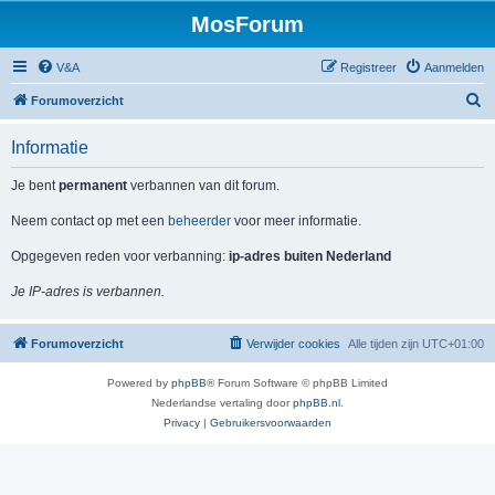
MosForum
V&A
Registreer
Aanmelden
Z
Forumoverzicht
o
Informatie
e
k
Je bent
permanent
verbannen van dit forum.
Neem contact op met een
beheerder
voor meer informatie.
Opgegeven reden voor verbanning:
ip-adres buiten Nederland
Je IP-adres is verbannen.
Forumoverzicht
Verwijder cookies
Alle tijden zijn
UTC+01:00
Powered by
phpBB
® Forum Software © phpBB Limited
Nederlandse vertaling door
phpBB.nl
.
Privacy
|
Gebruikersvoorwaarden