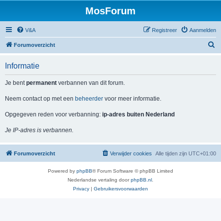
MosForum
V&A
Registreer
Aanmelden
Z
Forumoverzicht
o
Informatie
e
k
Je bent
permanent
verbannen van dit forum.
Neem contact op met een
beheerder
voor meer informatie.
Opgegeven reden voor verbanning:
ip-adres buiten Nederland
Je IP-adres is verbannen.
Forumoverzicht
Verwijder cookies
Alle tijden zijn
UTC+01:00
Powered by
phpBB
® Forum Software © phpBB Limited
Nederlandse vertaling door
phpBB.nl
.
Privacy
|
Gebruikersvoorwaarden