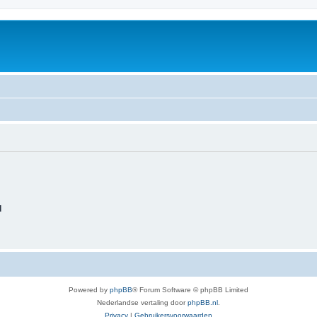
d
Powered by
phpBB
® Forum Software © phpBB Limited
Nederlandse vertaling door
phpBB.nl
.
Privacy
|
Gebruikersvoorwaarden