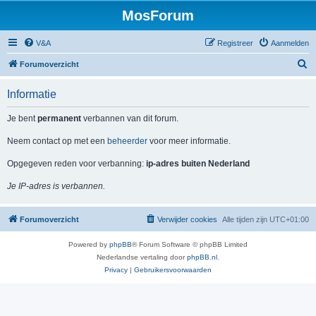
MosForum
V&A
Registreer
Aanmelden
Z
Forumoverzicht
o
Informatie
e
k
Je bent
permanent
verbannen van dit forum.
Neem contact op met een
beheerder
voor meer informatie.
Opgegeven reden voor verbanning:
ip-adres buiten Nederland
Je IP-adres is verbannen.
Forumoverzicht
Verwijder cookies
Alle tijden zijn
UTC+01:00
Powered by
phpBB
® Forum Software © phpBB Limited
Nederlandse vertaling door
phpBB.nl
.
Privacy
|
Gebruikersvoorwaarden