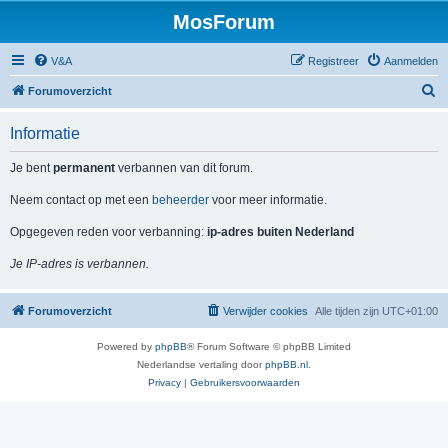
MosForum
V&A
Registreer
Aanmelden
Z
Forumoverzicht
o
Informatie
e
k
Je bent
permanent
verbannen van dit forum.
Neem contact op met een
beheerder
voor meer informatie.
Opgegeven reden voor verbanning:
ip-adres buiten Nederland
Je IP-adres is verbannen.
Forumoverzicht
Verwijder cookies
Alle tijden zijn
UTC+01:00
Powered by
phpBB
® Forum Software © phpBB Limited
Nederlandse vertaling door
phpBB.nl
.
Privacy
|
Gebruikersvoorwaarden