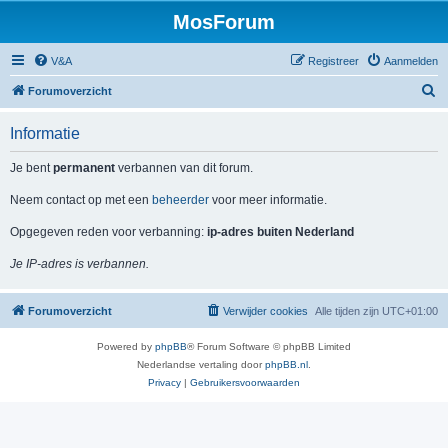
MosForum
V&A
Registreer
Aanmelden
Z
Forumoverzicht
o
Informatie
e
k
Je bent
permanent
verbannen van dit forum.
Neem contact op met een
beheerder
voor meer informatie.
Opgegeven reden voor verbanning:
ip-adres buiten Nederland
Je IP-adres is verbannen.
Forumoverzicht
Verwijder cookies
Alle tijden zijn
UTC+01:00
Powered by
phpBB
® Forum Software © phpBB Limited
Nederlandse vertaling door
phpBB.nl
.
Privacy
|
Gebruikersvoorwaarden