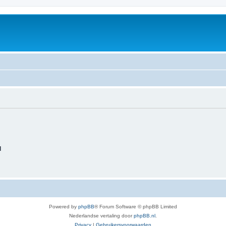
d
Powered by
phpBB
® Forum Software © phpBB Limited
Nederlandse vertaling door
phpBB.nl
.
Privacy
|
Gebruikersvoorwaarden