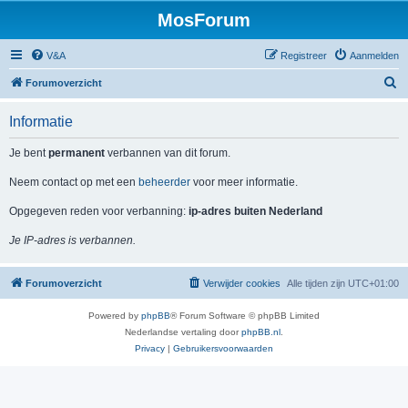
MosForum
V&A
Registreer
Aanmelden
Z
Forumoverzicht
o
Informatie
e
k
Je bent
permanent
verbannen van dit forum.
Neem contact op met een
beheerder
voor meer informatie.
Opgegeven reden voor verbanning:
ip-adres buiten Nederland
Je IP-adres is verbannen.
Forumoverzicht
Verwijder cookies
Alle tijden zijn
UTC+01:00
Powered by
phpBB
® Forum Software © phpBB Limited
Nederlandse vertaling door
phpBB.nl
.
Privacy
|
Gebruikersvoorwaarden