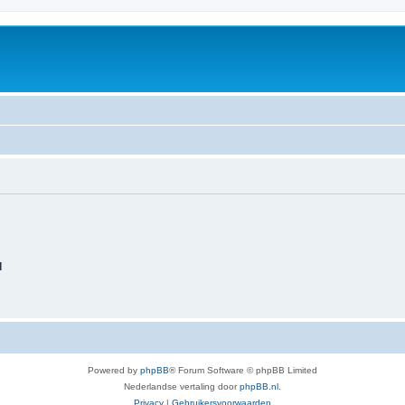
d
Powered by
phpBB
® Forum Software © phpBB Limited
Nederlandse vertaling door
phpBB.nl
.
Privacy
|
Gebruikersvoorwaarden