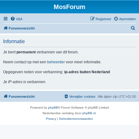
MosForum
V&A
Registreer
Aanmelden
Z
Forumoverzicht
o
Informatie
e
k
Je bent
permanent
verbannen van dit forum.
Neem contact op met een
beheerder
voor meer informatie.
Opgegeven reden voor verbanning:
ip-adres buiten Nederland
Je IP-adres is verbannen.
Forumoverzicht
Verwijder cookies
Alle tijden zijn
UTC+01:00
Powered by
phpBB
® Forum Software © phpBB Limited
Nederlandse vertaling door
phpBB.nl
.
Privacy
|
Gebruikersvoorwaarden