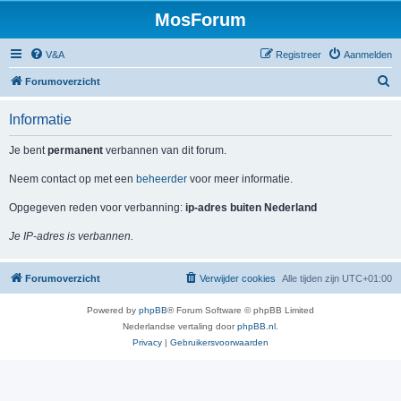
MosForum
V&A
Registreer
Aanmelden
Z
Forumoverzicht
o
Informatie
e
k
Je bent
permanent
verbannen van dit forum.
Neem contact op met een
beheerder
voor meer informatie.
Opgegeven reden voor verbanning:
ip-adres buiten Nederland
Je IP-adres is verbannen.
Forumoverzicht
Verwijder cookies
Alle tijden zijn
UTC+01:00
Powered by
phpBB
® Forum Software © phpBB Limited
Nederlandse vertaling door
phpBB.nl
.
Privacy
|
Gebruikersvoorwaarden