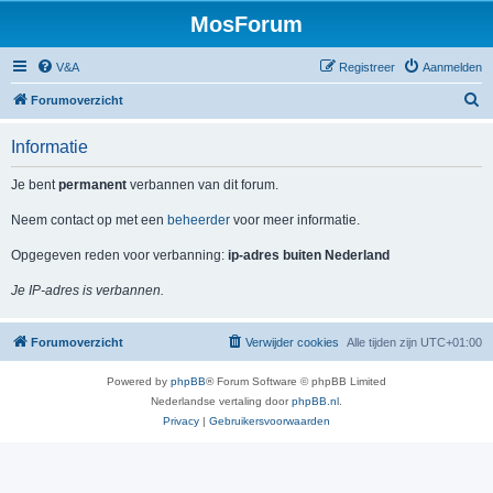
MosForum
V&A
Registreer
Aanmelden
Z
Forumoverzicht
o
Informatie
e
k
Je bent
permanent
verbannen van dit forum.
Neem contact op met een
beheerder
voor meer informatie.
Opgegeven reden voor verbanning:
ip-adres buiten Nederland
Je IP-adres is verbannen.
Forumoverzicht
Verwijder cookies
Alle tijden zijn
UTC+01:00
Powered by
phpBB
® Forum Software © phpBB Limited
Nederlandse vertaling door
phpBB.nl
.
Privacy
|
Gebruikersvoorwaarden