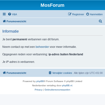
MosForum
V&A
Registreer
Aanmelden
Z
Forumoverzicht
o
Informatie
e
k
Je bent
permanent
verbannen van dit forum.
Neem contact op met een
beheerder
voor meer informatie.
Opgegeven reden voor verbanning:
ip-adres buiten Nederland
Je IP-adres is verbannen.
Forumoverzicht
Verwijder cookies
Alle tijden zijn
UTC+01:00
Powered by
phpBB
® Forum Software © phpBB Limited
Nederlandse vertaling door
phpBB.nl
.
Privacy
|
Gebruikersvoorwaarden