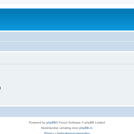
d
Powered by
phpBB
® Forum Software © phpBB Limited
Nederlandse vertaling door
phpBB.nl
.
Privacy
|
Gebruikersvoorwaarden