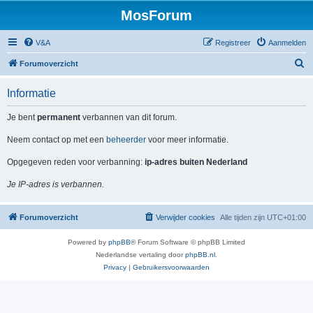
MosForum
V&A
Registreer
Aanmelden
Z
Forumoverzicht
o
Informatie
e
k
Je bent
permanent
verbannen van dit forum.
Neem contact op met een
beheerder
voor meer informatie.
Opgegeven reden voor verbanning:
ip-adres buiten Nederland
Je IP-adres is verbannen.
Forumoverzicht
Verwijder cookies
Alle tijden zijn
UTC+01:00
Powered by
phpBB
® Forum Software © phpBB Limited
Nederlandse vertaling door
phpBB.nl
.
Privacy
|
Gebruikersvoorwaarden