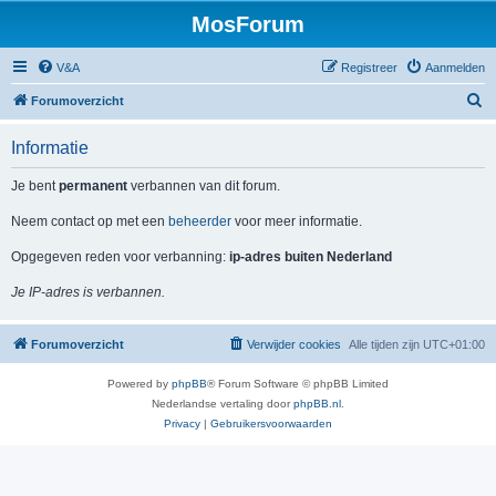
MosForum
V&A
Registreer
Aanmelden
Z
Forumoverzicht
o
Informatie
e
k
Je bent
permanent
verbannen van dit forum.
Neem contact op met een
beheerder
voor meer informatie.
Opgegeven reden voor verbanning:
ip-adres buiten Nederland
Je IP-adres is verbannen.
Forumoverzicht
Verwijder cookies
Alle tijden zijn
UTC+01:00
Powered by
phpBB
® Forum Software © phpBB Limited
Nederlandse vertaling door
phpBB.nl
.
Privacy
|
Gebruikersvoorwaarden