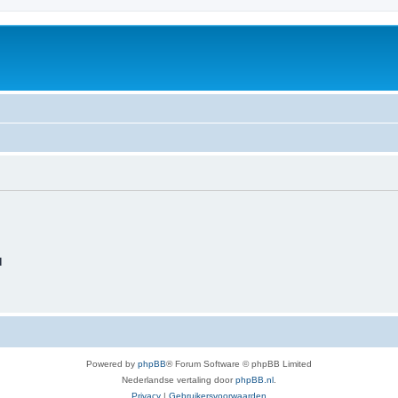
d
Powered by
phpBB
® Forum Software © phpBB Limited
Nederlandse vertaling door
phpBB.nl
.
Privacy
|
Gebruikersvoorwaarden