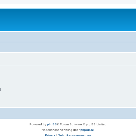
d
Powered by
phpBB
® Forum Software © phpBB Limited
Nederlandse vertaling door
phpBB.nl
.
Privacy
|
Gebruikersvoorwaarden