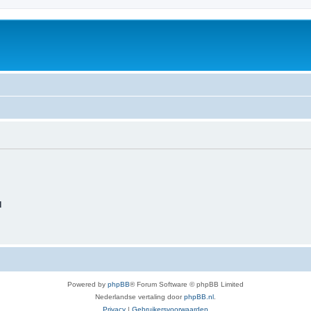
d
Powered by
phpBB
® Forum Software © phpBB Limited
Nederlandse vertaling door
phpBB.nl
.
Privacy
|
Gebruikersvoorwaarden