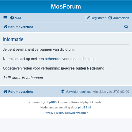
MosForum
V&A
Registreer
Aanmelden
Z
Forumoverzicht
o
Informatie
e
k
Je bent
permanent
verbannen van dit forum.
Neem contact op met een
beheerder
voor meer informatie.
Opgegeven reden voor verbanning:
ip-adres buiten Nederland
Je IP-adres is verbannen.
Forumoverzicht
Verwijder cookies
Alle tijden zijn
UTC+01:00
Powered by
phpBB
® Forum Software © phpBB Limited
Nederlandse vertaling door
phpBB.nl
.
Privacy
|
Gebruikersvoorwaarden