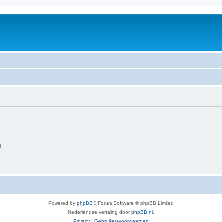
d
Powered by
phpBB
® Forum Software © phpBB Limited
Nederlandse vertaling door
phpBB.nl
.
Privacy
|
Gebruikersvoorwaarden