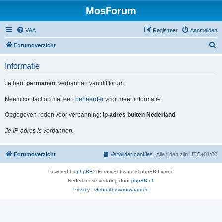
MosForum
V&A
Registreer
Aanmelden
Z
Forumoverzicht
o
Informatie
e
k
Je bent
permanent
verbannen van dit forum.
Neem contact op met een
beheerder
voor meer informatie.
Opgegeven reden voor verbanning:
ip-adres buiten Nederland
Je IP-adres is verbannen.
Forumoverzicht
Verwijder cookies
Alle tijden zijn
UTC+01:00
Powered by
phpBB
® Forum Software © phpBB Limited
Nederlandse vertaling door
phpBB.nl
.
Privacy
|
Gebruikersvoorwaarden