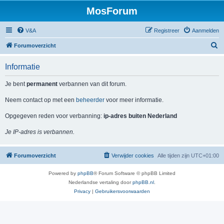
MosForum
V&A
Registreer
Aanmelden
Z
Forumoverzicht
o
Informatie
e
k
Je bent
permanent
verbannen van dit forum.
Neem contact op met een
beheerder
voor meer informatie.
Opgegeven reden voor verbanning:
ip-adres buiten Nederland
Je IP-adres is verbannen.
Forumoverzicht
Verwijder cookies
Alle tijden zijn
UTC+01:00
Powered by
phpBB
® Forum Software © phpBB Limited
Nederlandse vertaling door
phpBB.nl
.
Privacy
|
Gebruikersvoorwaarden