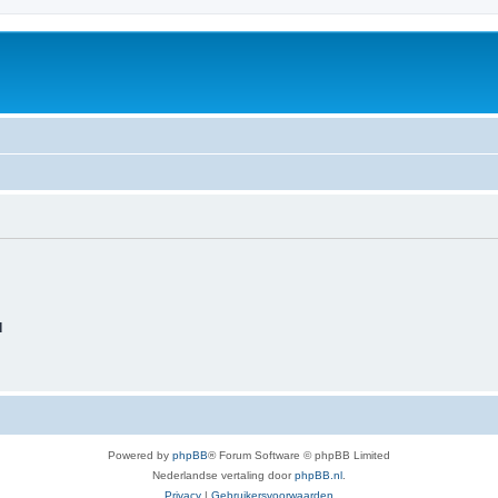
d
Powered by
phpBB
® Forum Software © phpBB Limited
Nederlandse vertaling door
phpBB.nl
.
Privacy
|
Gebruikersvoorwaarden