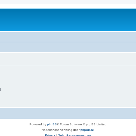
d
Powered by
phpBB
® Forum Software © phpBB Limited
Nederlandse vertaling door
phpBB.nl
.
Privacy
|
Gebruikersvoorwaarden