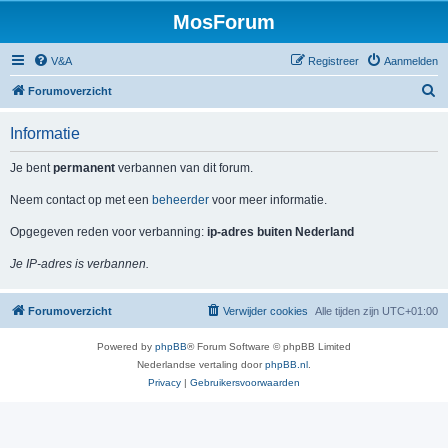
MosForum
V&A
Registreer
Aanmelden
Z
Forumoverzicht
o
Informatie
e
k
Je bent
permanent
verbannen van dit forum.
Neem contact op met een
beheerder
voor meer informatie.
Opgegeven reden voor verbanning:
ip-adres buiten Nederland
Je IP-adres is verbannen.
Forumoverzicht
Verwijder cookies
Alle tijden zijn
UTC+01:00
Powered by
phpBB
® Forum Software © phpBB Limited
Nederlandse vertaling door
phpBB.nl
.
Privacy
|
Gebruikersvoorwaarden