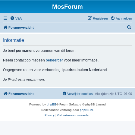
MosForum
V&A
Registreer
Aanmelden
Z
Forumoverzicht
o
Informatie
e
k
Je bent
permanent
verbannen van dit forum.
Neem contact op met een
beheerder
voor meer informatie.
Opgegeven reden voor verbanning:
ip-adres buiten Nederland
Je IP-adres is verbannen.
Forumoverzicht
Verwijder cookies
Alle tijden zijn
UTC+01:00
Powered by
phpBB
® Forum Software © phpBB Limited
Nederlandse vertaling door
phpBB.nl
.
Privacy
|
Gebruikersvoorwaarden