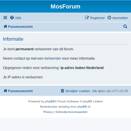
MosForum
V&A
Registreer
Aanmelden
Z
Forumoverzicht
o
Informatie
e
k
Je bent
permanent
verbannen van dit forum.
Neem contact op met een
beheerder
voor meer informatie.
Opgegeven reden voor verbanning:
ip-adres buiten Nederland
Je IP-adres is verbannen.
Forumoverzicht
Verwijder cookies
Alle tijden zijn
UTC+01:00
Powered by
phpBB
® Forum Software © phpBB Limited
Nederlandse vertaling door
phpBB.nl
.
Privacy
|
Gebruikersvoorwaarden