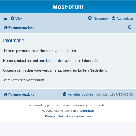
MosForum
V&A
Registreer
Aanmelden
Z
Forumoverzicht
o
Informatie
e
k
Je bent
permanent
verbannen van dit forum.
Neem contact op met een
beheerder
voor meer informatie.
Opgegeven reden voor verbanning:
ip-adres buiten Nederland
Je IP-adres is verbannen.
Forumoverzicht
Verwijder cookies
Alle tijden zijn
UTC+01:00
Powered by
phpBB
® Forum Software © phpBB Limited
Nederlandse vertaling door
phpBB.nl
.
Privacy
|
Gebruikersvoorwaarden