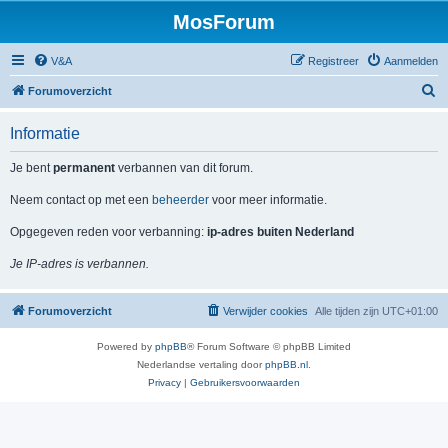
MosForum
V&A
Registreer
Aanmelden
Z
Forumoverzicht
o
Informatie
e
k
Je bent
permanent
verbannen van dit forum.
Neem contact op met een
beheerder
voor meer informatie.
Opgegeven reden voor verbanning:
ip-adres buiten Nederland
Je IP-adres is verbannen.
Forumoverzicht
Verwijder cookies
Alle tijden zijn
UTC+01:00
Powered by
phpBB
® Forum Software © phpBB Limited
Nederlandse vertaling door
phpBB.nl
.
Privacy
|
Gebruikersvoorwaarden