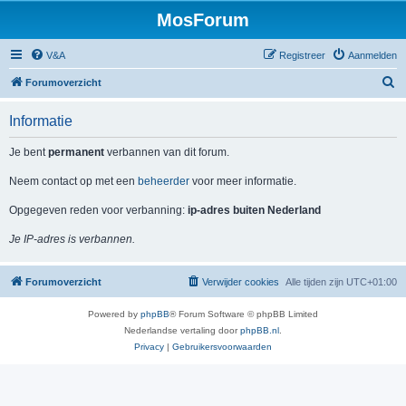
MosForum
V&A
Registreer
Aanmelden
Z
Forumoverzicht
o
Informatie
e
k
Je bent
permanent
verbannen van dit forum.
Neem contact op met een
beheerder
voor meer informatie.
Opgegeven reden voor verbanning:
ip-adres buiten Nederland
Je IP-adres is verbannen.
Forumoverzicht
Verwijder cookies
Alle tijden zijn
UTC+01:00
Powered by
phpBB
® Forum Software © phpBB Limited
Nederlandse vertaling door
phpBB.nl
.
Privacy
|
Gebruikersvoorwaarden