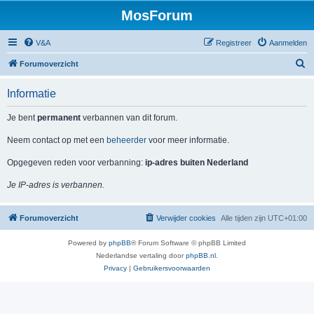
MosForum
V&A
Registreer
Aanmelden
Z
Forumoverzicht
o
Informatie
e
k
Je bent
permanent
verbannen van dit forum.
Neem contact op met een
beheerder
voor meer informatie.
Opgegeven reden voor verbanning:
ip-adres buiten Nederland
Je IP-adres is verbannen.
Forumoverzicht
Verwijder cookies
Alle tijden zijn
UTC+01:00
Powered by
phpBB
® Forum Software © phpBB Limited
Nederlandse vertaling door
phpBB.nl
.
Privacy
|
Gebruikersvoorwaarden