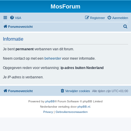
MosForum
V&A
Registreer
Aanmelden
Z
Forumoverzicht
o
Informatie
e
k
Je bent
permanent
verbannen van dit forum.
Neem contact op met een
beheerder
voor meer informatie.
Opgegeven reden voor verbanning:
ip-adres buiten Nederland
Je IP-adres is verbannen.
Forumoverzicht
Verwijder cookies
Alle tijden zijn
UTC+01:00
Powered by
phpBB
® Forum Software © phpBB Limited
Nederlandse vertaling door
phpBB.nl
.
Privacy
|
Gebruikersvoorwaarden