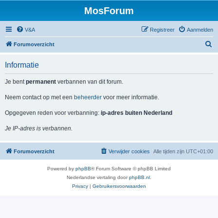
MosForum
V&A
Registreer
Aanmelden
Z
Forumoverzicht
o
Informatie
e
k
Je bent
permanent
verbannen van dit forum.
Neem contact op met een
beheerder
voor meer informatie.
Opgegeven reden voor verbanning:
ip-adres buiten Nederland
Je IP-adres is verbannen.
Forumoverzicht
Verwijder cookies
Alle tijden zijn
UTC+01:00
Powered by
phpBB
® Forum Software © phpBB Limited
Nederlandse vertaling door
phpBB.nl
.
Privacy
|
Gebruikersvoorwaarden