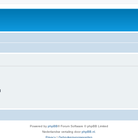
d
Powered by
phpBB
® Forum Software © phpBB Limited
Nederlandse vertaling door
phpBB.nl
.
Privacy
|
Gebruikersvoorwaarden