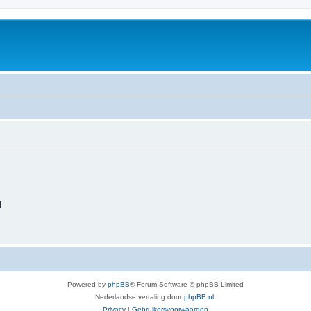
d
Powered by
phpBB
® Forum Software © phpBB Limited
Nederlandse vertaling door
phpBB.nl
.
Privacy
|
Gebruikersvoorwaarden