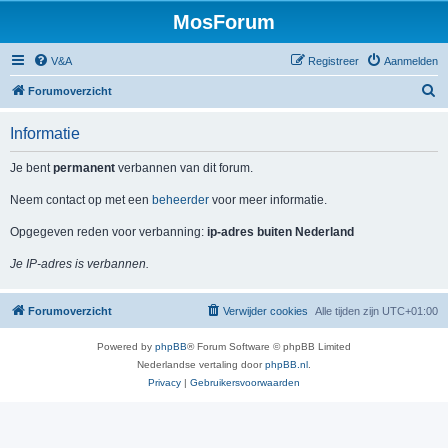
MosForum
V&A
Registreer
Aanmelden
Z
Forumoverzicht
o
Informatie
e
k
Je bent
permanent
verbannen van dit forum.
Neem contact op met een
beheerder
voor meer informatie.
Opgegeven reden voor verbanning:
ip-adres buiten Nederland
Je IP-adres is verbannen.
Forumoverzicht
Verwijder cookies
Alle tijden zijn
UTC+01:00
Powered by
phpBB
® Forum Software © phpBB Limited
Nederlandse vertaling door
phpBB.nl
.
Privacy
|
Gebruikersvoorwaarden