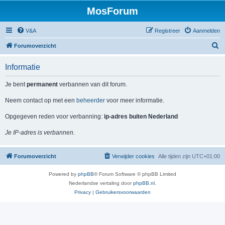
MosForum
V&A
Registreer
Aanmelden
Z
Forumoverzicht
o
Informatie
e
k
Je bent
permanent
verbannen van dit forum.
Neem contact op met een
beheerder
voor meer informatie.
Opgegeven reden voor verbanning:
ip-adres buiten Nederland
Je IP-adres is verbannen.
Forumoverzicht
Verwijder cookies
Alle tijden zijn
UTC+01:00
Powered by
phpBB
® Forum Software © phpBB Limited
Nederlandse vertaling door
phpBB.nl
.
Privacy
|
Gebruikersvoorwaarden