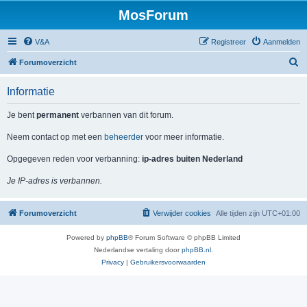
MosForum
V&A
Registreer
Aanmelden
Z
Forumoverzicht
o
Informatie
e
k
Je bent
permanent
verbannen van dit forum.
Neem contact op met een
beheerder
voor meer informatie.
Opgegeven reden voor verbanning:
ip-adres buiten Nederland
Je IP-adres is verbannen.
Forumoverzicht
Verwijder cookies
Alle tijden zijn
UTC+01:00
Powered by
phpBB
® Forum Software © phpBB Limited
Nederlandse vertaling door
phpBB.nl
.
Privacy
|
Gebruikersvoorwaarden