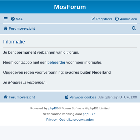
MosForum
V&A
Registreer
Aanmelden
Z
Forumoverzicht
o
Informatie
e
k
Je bent
permanent
verbannen van dit forum.
Neem contact op met een
beheerder
voor meer informatie.
Opgegeven reden voor verbanning:
ip-adres buiten Nederland
Je IP-adres is verbannen.
Forumoverzicht
Verwijder cookies
Alle tijden zijn
UTC+01:00
Powered by
phpBB
® Forum Software © phpBB Limited
Nederlandse vertaling door
phpBB.nl
.
Privacy
|
Gebruikersvoorwaarden