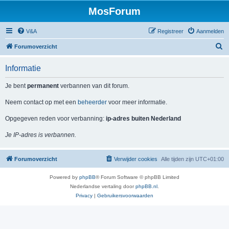
MosForum
V&A
Registreer
Aanmelden
Z
Forumoverzicht
o
Informatie
e
k
Je bent
permanent
verbannen van dit forum.
Neem contact op met een
beheerder
voor meer informatie.
Opgegeven reden voor verbanning:
ip-adres buiten Nederland
Je IP-adres is verbannen.
Forumoverzicht
Verwijder cookies
Alle tijden zijn
UTC+01:00
Powered by
phpBB
® Forum Software © phpBB Limited
Nederlandse vertaling door
phpBB.nl
.
Privacy
|
Gebruikersvoorwaarden