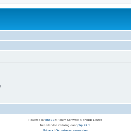
d
Powered by
phpBB
® Forum Software © phpBB Limited
Nederlandse vertaling door
phpBB.nl
.
Privacy
|
Gebruikersvoorwaarden