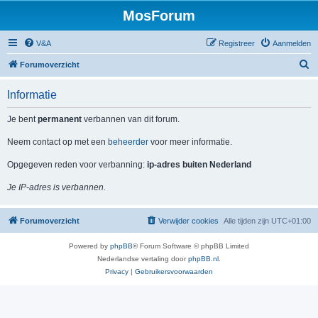
MosForum
V&A
Registreer
Aanmelden
Z
Forumoverzicht
o
Informatie
e
k
Je bent
permanent
verbannen van dit forum.
Neem contact op met een
beheerder
voor meer informatie.
Opgegeven reden voor verbanning:
ip-adres buiten Nederland
Je IP-adres is verbannen.
Forumoverzicht
Verwijder cookies
Alle tijden zijn
UTC+01:00
Powered by
phpBB
® Forum Software © phpBB Limited
Nederlandse vertaling door
phpBB.nl
.
Privacy
|
Gebruikersvoorwaarden