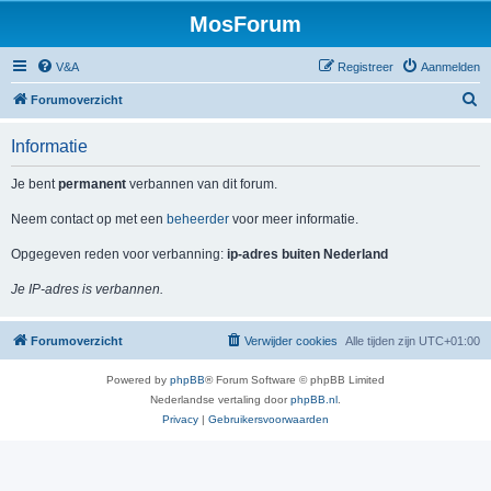
MosForum
V&A
Registreer
Aanmelden
Z
Forumoverzicht
o
Informatie
e
k
Je bent
permanent
verbannen van dit forum.
Neem contact op met een
beheerder
voor meer informatie.
Opgegeven reden voor verbanning:
ip-adres buiten Nederland
Je IP-adres is verbannen.
Forumoverzicht
Verwijder cookies
Alle tijden zijn
UTC+01:00
Powered by
phpBB
® Forum Software © phpBB Limited
Nederlandse vertaling door
phpBB.nl
.
Privacy
|
Gebruikersvoorwaarden