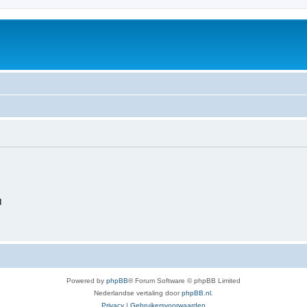
d
Powered by
phpBB
® Forum Software © phpBB Limited
Nederlandse vertaling door
phpBB.nl
.
Privacy
|
Gebruikersvoorwaarden