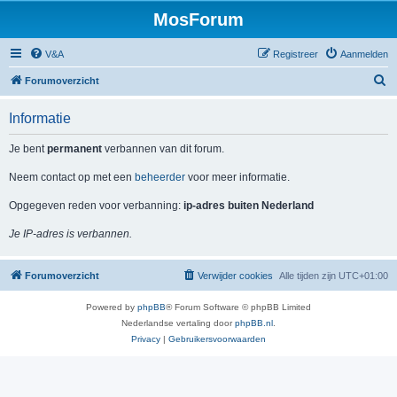
MosForum
V&A
Registreer
Aanmelden
Z
Forumoverzicht
o
Informatie
e
k
Je bent
permanent
verbannen van dit forum.
Neem contact op met een
beheerder
voor meer informatie.
Opgegeven reden voor verbanning:
ip-adres buiten Nederland
Je IP-adres is verbannen.
Forumoverzicht
Verwijder cookies
Alle tijden zijn
UTC+01:00
Powered by
phpBB
® Forum Software © phpBB Limited
Nederlandse vertaling door
phpBB.nl
.
Privacy
|
Gebruikersvoorwaarden